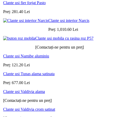
Clante usi fier forjat Pasto
Preț:
281.40
Lei
Clante usi interior Narcis
Preț:
1,010.60
Lei
Clante usi mobila cu rasina roz P57
[Contactați-ne pentru un preț]
Clante usi Namibe aluminiu
Preț:
121.20
Lei
Clante usi Tunas alama satinata
Preț:
677.00
Lei
Clante usi Valdivia alama
[Contactați-ne pentru un preț]
Clante usi Valdivia crom satinat