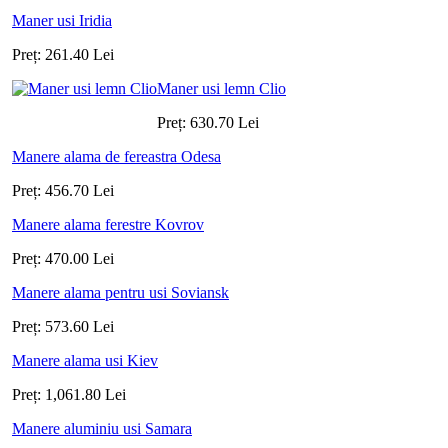
Maner usi Iridia
Preț:
261.40
Lei
Maner usi lemn Clio
Preț:
630.70
Lei
Manere alama de fereastra Odesa
Preț:
456.70
Lei
Manere alama ferestre Kovrov
Preț:
470.00
Lei
Manere alama pentru usi Soviansk
Preț:
573.60
Lei
Manere alama usi Kiev
Preț:
1,061.80
Lei
Manere aluminiu usi Samara