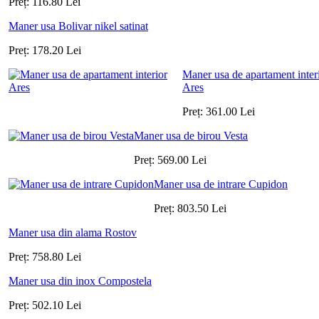
Preț:
116.80
Lei
Maner usa Bolivar nikel satinat
Preț:
178.20
Lei
Maner usa de apartament inter
Ares
Preț:
361.00
Lei
Maner usa de birou Vesta
Preț:
569.00
Lei
Maner usa de intrare Cupidon
Preț:
803.50
Lei
Maner usa din alama Rostov
Preț:
758.80
Lei
Maner usa din inox Compostela
Preț:
502.10
Lei