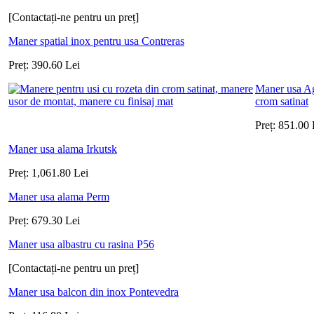
[Contactați-ne pentru un preț]
Maner spatial inox pentru usa Contreras
Preț:
390.60
Lei
Maner usa Ag
crom satinat
Preț:
851.00
Maner usa alama Irkutsk
Preț:
1,061.80
Lei
Maner usa alama Perm
Preț:
679.30
Lei
Maner usa albastru cu rasina P56
[Contactați-ne pentru un preț]
Maner usa balcon din inox Pontevedra