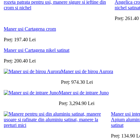
Angelica cr
nichel satina
Preț:
261.40
Maner usi Cartagena crom
Preț:
197.40
Lei
Maner usi Cartagena nikel satinat
Preț:
200.40
Lei
Maner usi de birou Aurora
Preț:
974.30
Lei
Maner usi de intrare Juno
Preț:
3,294.90
Lei
Maner usi inte
Apium alumin
satinat
Preț:
134.90
L