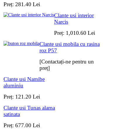
Preț:
281.40
Lei
Clante usi interior
Narcis
Preț:
1,010.60
Lei
Clante usi mobila cu rasina
roz P57
[Contactați-ne pentru un
preț]
Clante usi Namibe
aluminiu
Preț:
121.20
Lei
Clante usi Tunas alama
satinata
Preț:
677.00
Lei