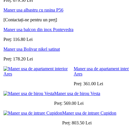
Preț:
679.30
Lei
Maner usa albastru cu rasina P56
[Contactați-ne pentru un preț]
Maner usa balcon din inox Pontevedra
Preț:
116.80
Lei
Maner usa Bolivar nikel satinat
Preț:
178.20
Lei
Maner usa de apartament inter
Ares
Preț:
361.00
Lei
Maner usa de birou Vesta
Preț:
569.00
Lei
Maner usa de intrare Cupidon
Preț:
803.50
Lei