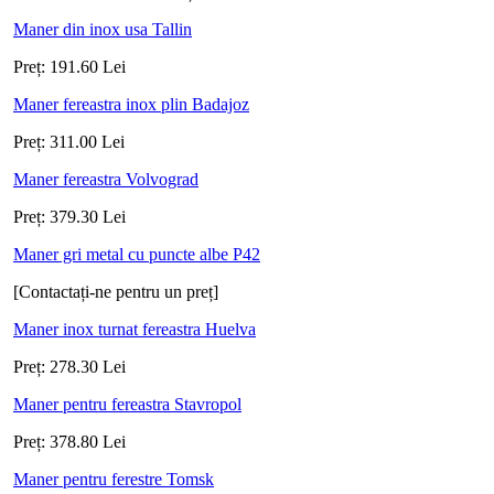
Maner din inox usa Tallin
Preț:
191.60
Lei
Maner fereastra inox plin Badajoz
Preț:
311.00
Lei
Maner fereastra Volvograd
Preț:
379.30
Lei
Maner gri metal cu puncte albe P42
[Contactați-ne pentru un preț]
Maner inox turnat fereastra Huelva
Preț:
278.30
Lei
Maner pentru fereastra Stavropol
Preț:
378.80
Lei
Maner pentru ferestre Tomsk