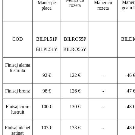
Maner
Maner pe
Maner cu
rozeta
geam
placa
rozeta
COD
BILPL51P
BILRO55P
BILD
BILPL51Y
BILRO55Y
Finisaj alama
lustruita
92 €
122 €
-
46 
Finisaj bronz
98 €
126 €
-
47 
Finisaj crom
100 €
130 €
-
48 
lustruit
Finisaj nichel
103 €
133 €
-
48 
satinat