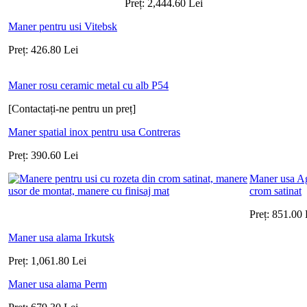
Preț:
2,444.60
Lei
Maner pentru usi Vitebsk
Preț:
426.80
Lei
Maner rosu ceramic metal cu alb P54
[Contactați-ne pentru un preț]
Maner spatial inox pentru usa Contreras
Preț:
390.60
Lei
Maner usa Ag
crom satinat
Preț:
851.00
Maner usa alama Irkutsk
Preț:
1,061.80
Lei
Maner usa alama Perm