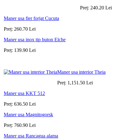
Preț:
240.20
Lei
Maner usa fier forjat Cucuta
Preț:
260.70
Lei
Maner usa inox tip buton Elche
Preț:
139.90
Lei
Maner usa interior Theia
Preț:
1,151.50
Lei
Maner usa KKT 512
Preț:
636.50
Lei
Maner usa Magnitogorsk
Preț:
760.90
Lei
Maner usa Rancagua alama