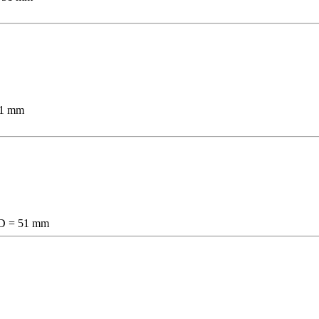
51 mm
m D = 51 mm