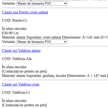
Varianta:
Clanta usa Puerto crom satinat
COD:
Puerto-Cr
În afara stocului
630.90
Lei
Material: alama Suprafata: crom satinat Dimensiune: A=141 mm D=
Varianta:
Clante usi Valdivia alama
COD:
Valdivia-Ala
În afara stocului
[Contactați-ne pentru un preț]
Material: alama Suprafata: grafiata, lacuita Dimensiune: A = 147 m
Clante usi Valdivia crom
COD:
Valdivia-Cr
În afara stocului
[Contactați-ne pentru un preț]