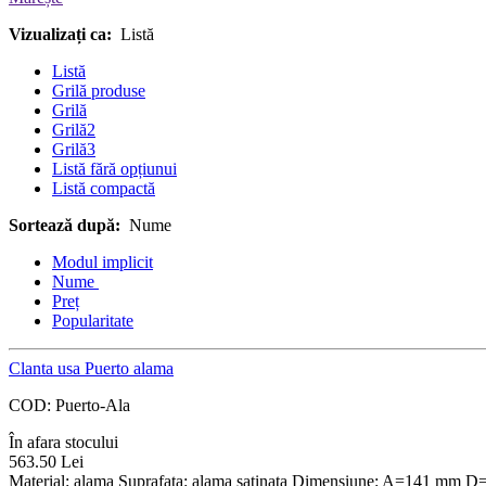
Vizualizați ca:
Listă
Listă
Grilă produse
Grilă
Grilă2
Grilă3
Listă fără opțiunui
Listă compactă
Sortează după:
Nume
Modul implicit
Nume
Preț
Popularitate
Clanta usa Puerto alama
COD:
Puerto-Ala
În afara stocului
563.50
Lei
Material: alama Suprafata: alama satinata Dimensiune: A=141 mm 