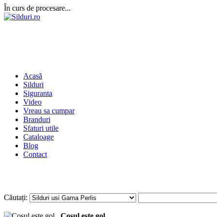
În curs de procesare...
Acasă
Silduri
Siguranta
Video
Vreau sa cumpar
Branduri
Sfaturi utile
Cataloage
Blog
Contact
Autentificare
sau
Înregistrați-vă
Căutați:
Coșul este gol