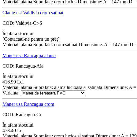
Material: alama Suprafata: crom lucios Dimensiune: A = 147 mm D 
Clante usi Valdivia crom satinat
COD:
Valdivia-Cr-S
În afara stocului
[Contactați-ne pentru un preț]
Material: alama Suprafata: crom satinat Dimensiune: A = 147 mm D
Maner usa Rancagua alama
COD:
Rancagua-Ala
În afara stocului
416.90
Lei
Material: alama Suprafata: alama lucioasa si satinata Dimensiune: 
Varianta:
Maner usa Rancagua crom
COD:
Rancagua-Cr
În afara stocului
473.40
Lei
Material: alama Suprafata: crom lucios si satinat Dimensiune: A = 