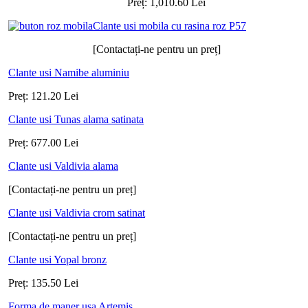
Preț:
1,010.60
Lei
Clante usi mobila cu rasina roz P57
[Contactați-ne pentru un preț]
Clante usi Namibe aluminiu
Preț:
121.20
Lei
Clante usi Tunas alama satinata
Preț:
677.00
Lei
Clante usi Valdivia alama
[Contactați-ne pentru un preț]
Clante usi Valdivia crom satinat
[Contactați-ne pentru un preț]
Clante usi Yopal bronz
Preț:
135.50
Lei
Forma de maner usa Artemis