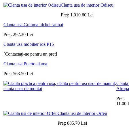
Clanta usa de interior Odiseu
Preț:
1,010.60
Lei
Clanta usa Granma nichel satinat
Preț:
292.30
Lei
Clanta usa mobilier roz P15
[Contactați-ne pentru un preț]
Clanta usa Puerto alama
Preț:
563.50
Lei
Clanta
Atropa
Preț:
11.00
Clanta usi de interior Orfeu
Preț:
885.70
Lei