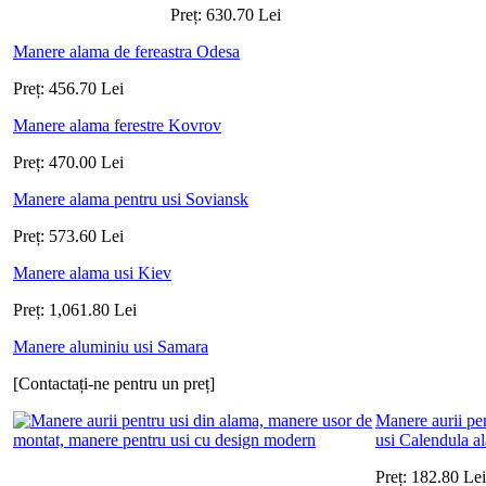
Preț:
630.70
Lei
Manere alama de fereastra Odesa
Preț:
456.70
Lei
Manere alama ferestre Kovrov
Preț:
470.00
Lei
Manere alama pentru usi Soviansk
Preț:
573.60
Lei
Manere alama usi Kiev
Preț:
1,061.80
Lei
Manere aluminiu usi Samara
[Contactați-ne pentru un preț]
Manere aurii pe
usi Calendula a
Preț:
182.80
Lei