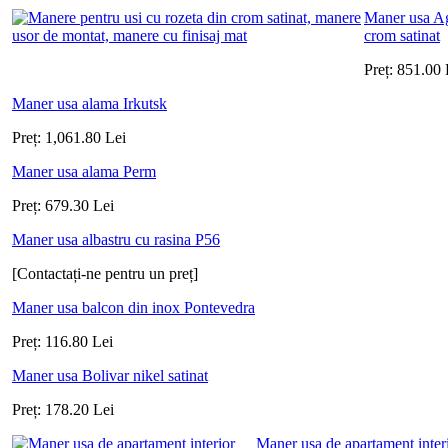
Maner usa Ag
crom satinat
Preț:
851.00
Maner usa alama Irkutsk
Preț:
1,061.80
Lei
Maner usa alama Perm
Preț:
679.30
Lei
Maner usa albastru cu rasina P56
[Contactați-ne pentru un preț]
Maner usa balcon din inox Pontevedra
Preț:
116.80
Lei
Maner usa Bolivar nikel satinat
Preț:
178.20
Lei
Maner usa de apartament inter