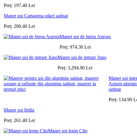
Preț:
197.40
Lei
Maner usi Cartagena nikel satinat
Preț:
200.40
Lei
Maner usi de birou Aurora
Preț:
974.30
Lei
Maner usi de intrare Juno
Preț:
3,294.90
Lei
Maner usi inte
Apium alumin
satinat
Preț:
134.90
L
Maner usi Iridia
Preț:
261.40
Lei
Maner usi lemn Clio