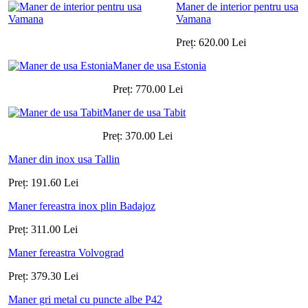
Maner de interior pentru usa
Vamana
Preț:
620.00
Lei
Maner de usa Estonia
Preț:
770.00
Lei
Maner de usa Tabit
Preț:
370.00
Lei
Maner din inox usa Tallin
Preț:
191.60
Lei
Maner fereastra inox plin Badajoz
Preț:
311.00
Lei
Maner fereastra Volvograd
Preț:
379.30
Lei
Maner gri metal cu puncte albe P42